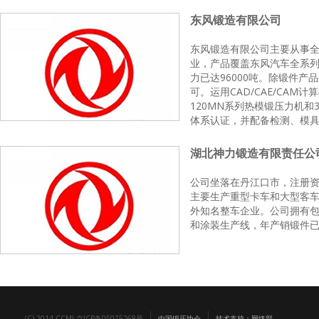
东风锻造有限公司
东风锻造有限公司主要从事
业，产品覆盖东风汽车全系列
力已达96000吨。除锻件
可。运用CAD/CAE/CA
120MN系列热模锻压力机和3
体系认证，并配备检测、模
湖北神力锻造有限责任公
公司坐落在丹江口市，注册资金
主要生产重型卡车和大型客
外知名整车企业。公司拥有包
和涂装生产线，年产销锻件已达2
(C) 2014 CCMI 京ICP备05075268号
中国锻压协会
技术支持：网络部