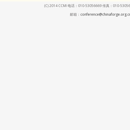
(C) 2014 CCMI 电话：010-53056669 传真：01
邮箱：
conference@chinaforge.org.c