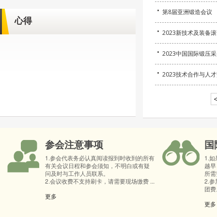
第8届亚洲锻造会议
心得
2023新技术及装备
2023中国国际锻压
2023技术合作与人
参会注意事项
国
1.参会代表务必认真阅读报到时收到的所有
1.
有关会议日程和参会须知，不明白或有疑
越早
问及时与工作人员联系。
所需
2.会议收费不支持刷卡，请需要现场缴费 ...
2.
团费。
更多
更多